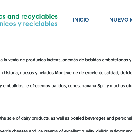
INICIO
NUEVO 
HELADERÍA MONTEVERDE
 la venta de productos lácteos, además de bebidas embotelladas y
historia, quesos y helados Monteverde de excelente calidad, delicio
embutidos, le ofrecemos batidos, conos, banana Split y muchos otros
the sale of dairy products, as well as bottled beverages and personal
erde cheeses and ice creams of excellent quality, delicious flavor and 