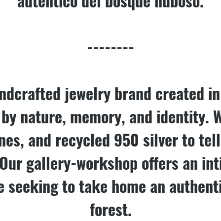
auténtico del bosque nuboso.
--------
ndcrafted jewelry brand created i
d by nature, memory, and identity. W
es, and recycled 950 silver to tell
 Our gallery-workshop offers an in
e seeking to take home an authenti
forest.