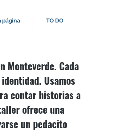
 página
TO DO
 & STUDIO
en Monteverde. Cada
a identidad. Usamos
ra contar historias a
taller ofrece una
varse un pedacito