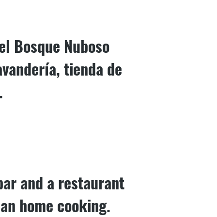
del Bosque Nuboso
avandería, tienda de
.
bar and a restaurant
ican home cooking.