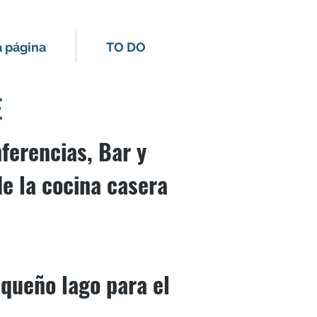
 página
TO DO
E
ferencias, Bar y
e la cocina casera
equeño lago para el